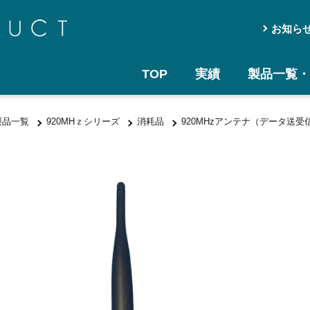
お知ら
TOP
実績
製品一覧・
製品一覧
920MHｚシリーズ
消耗品
920MHzアンテナ（データ送受