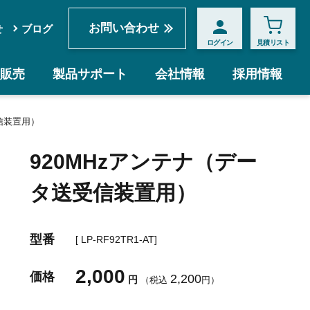
お問い合わせ
せ
ブログ
ログイン
見積リスト
販売
製品サポート
会社情報
採用情報
信装置用）
920MHzアンテナ（デー
タ送受信装置用）
型番
[ LP-RF92TR1-AT]
2,000
価格
2,200
円
（税込
円）