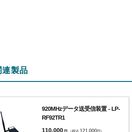
関連製品
920MHzデータ送受信装置 - LP-
RF92TR1
110,000
121,000
円
（税込
円）