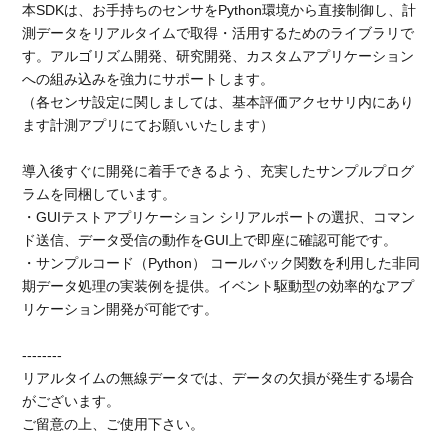
本SDKは、お手持ちのセンサをPython環境から直接制御し、計
測データをリアルタイムで取得・活用するためのライブラリで
す。アルゴリズム開発、研究開発、カスタムアプリケーション
への組み込みを強力にサポートします。
（各センサ設定に関しましては、基本評価アクセサリ内にあり
ます計測アプリにてお願いいたします）
導入後すぐに開発に着手できるよう、充実したサンプルプログ
ラムを同梱しています。
・GUIテストアプリケーション
シリアルポートの選択、コマン
ド送信、データ受信の動作をGUI上で即座に確認可能です。
・サンプルコード（Python）
コールバック関数を利用した非同
期データ処理の実装例を提供。イベント駆動型の効率的なアプ
リケーション開発が可能です。
--------
リアルタイムの無線データでは、データの欠損が発生する場合
がございます。
ご留意の上、ご使用下さい。
-------